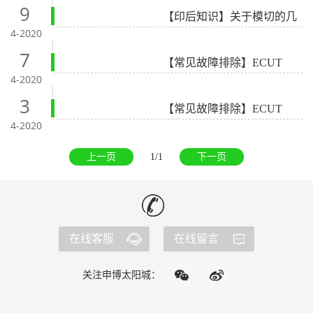
间清废板完成的清废过程，其特
9
【印后知识】关于模切的几
点是成本低廉，清废工具可重复
个问题？
4-2020
使用，但是调整清废到最顺畅的
状态所需花费的时间较长、换版
7
【常见故障排除】ECUT
慢，适用于中短单产品，这类方
1620SA 16号灯报警原因
4-2020
式如需要进行下一次的快速换
3
单，需要准备很多顶针，及几套
【常见故障排除】ECUT
清废板框，需要场地保存调整好
1620SA 18号灯报警原因
4-2020
的成套顶针，以备下次使用，且
使用前仍需一定时间检查清废效
上一页
1/1
下一页
果，进行再次的检查并调试
在线客服
在线留言
关注申博太阳城：